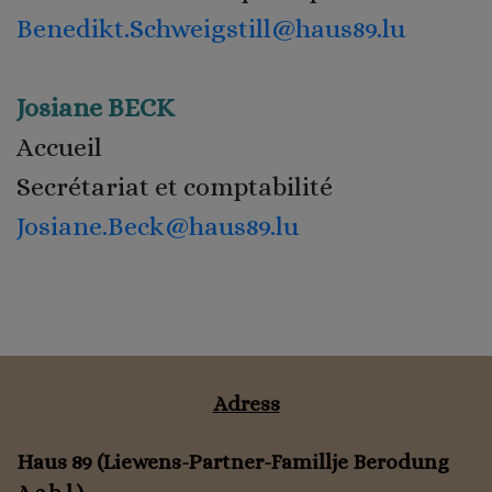
Benedikt.Schweigstill@haus89.lu
Josiane BECK
Accueil
Secrétariat et comptabilité
Josiane.Beck@haus89.lu
Adress
Haus 89 (Liewens-Partner-Famillje Berodung