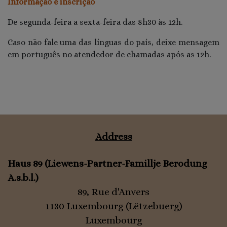
Informação e inscrição
De segunda-feira a sexta-feira das 8h30 às 12h.
Caso não fale uma das línguas do país, deixe mensagem
em português no atendedor de chamadas após as 12h.
Address
Haus 89 (Liewens-Partner-Famillje Berodung
A.s.b.l.)
89, Rue d'Anvers
1130 Luxembourg (Lëtzebuerg)
Luxembourg